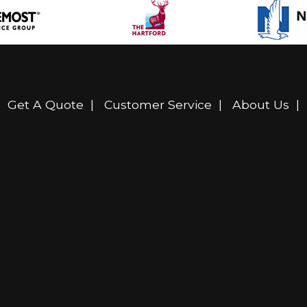
|
Get A Quote
|
Customer Service
|
About Us
|