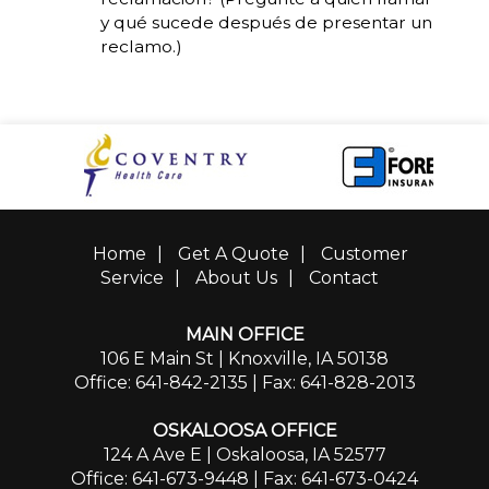
y qué sucede después de presentar un
reclamo.)
Home
|
Get A Quote
|
Customer
Service
|
About Us
|
Contact
MAIN OFFICE
106 E Main St | Knoxville, IA 50138
Office: 641-842-2135
| Fax: 641-828-2013
OSKALOOSA OFFICE
124 A Ave E | Oskaloosa, IA 52577
Office: 641-673-9448
| Fax: 641-673-0424