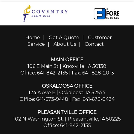
Home
|
Get A Quote
|
Customer
Service
|
About Us
|
Contact
MAIN OFFICE
106 E Main St | Knoxville, IA 50138
Office: 641-842-2135
| Fax: 641-828-2013
OSKALOOSA OFFICE
124 A Ave E | Oskaloosa, IA 52577
Office: 641-673-9448
| Fax: 641-673-0424
PLEASANTVILLE OFFICE
102 N Washington St. | Pleasantville, IA 50225
Office: 641-842-2135