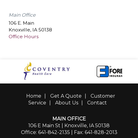
Main Office
106 E. Main
Knoxville
,
IA
50138
Office Hours
Home
|
Get A Quote
|
Customer
Service
|
About Us
|
Contact
MAIN OFFICE
106 E Main St | Knoxville, IA 50138
Office: 641-842-2135
| Fax: 641-828-2013