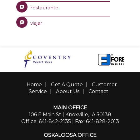
restaurante
viajar
Home
|
Get A Quote
|
Customer
Service
|
About Us
|
Contact
MAIN OFFICE
106 E Main St | Knoxville, IA 50138
Office: 641-842-2135
| Fax: 641-828-2013
OSKALOOSA OFFICE